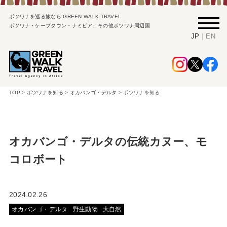
ボツワナを巡る旅なら GREEN WALK TRAVEL
ボツワナ・ケープタウン・ナミビア、その他ボツワナ周辺国
|
JP
EN
TOP
>
ボツワナを知る
>
オカバンゴ・デルタ
>
ボツワナを知る
オカバンゴ・デルタの伝統カヌー、モ
コロボート
2024.02.26
オカバンゴ・デルタ
野生動物
大自然