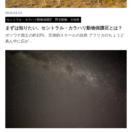
2024.02.22
セントラル・カラハリ動物保護区
野生動物
大自然
まずは知りたい、セントラル・カラハリ動物保護区とは？
ボツワナ国土の約10%、圧倒的スケールの自然 アフリカのちょうど
真ん中に広が…