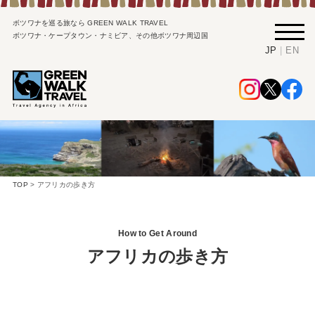
ボツワナを巡る旅なら GREEN WALK TRAVEL
ボツワナ・ケープタウン・ナミビア、その他ボツワナ周辺国
|
JP
EN
TOP
>
アフリカの歩き方
How to Get Around
アフリカの歩き方