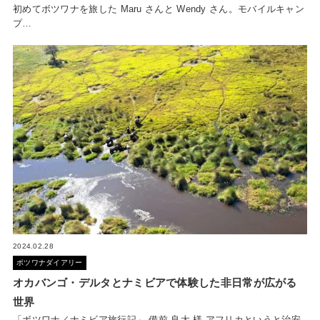
初めてボツワナを旅した Maru さんと Wendy さん。モバイルキャン
プ…
2024.02.28
ボツワナダイアリー
オカバンゴ・デルタとナミビアで体験した非日常が広がる
世界
「ボツワナ／ナミビア旅行記」 備前 良太 様 アフリカというと治安